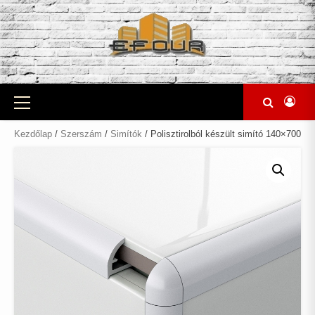
Skip
to
content
Primary
Menu
Kezdőlap
/
Szerszám
/
Simítók
/ Polisztirolból készült simító 140×700