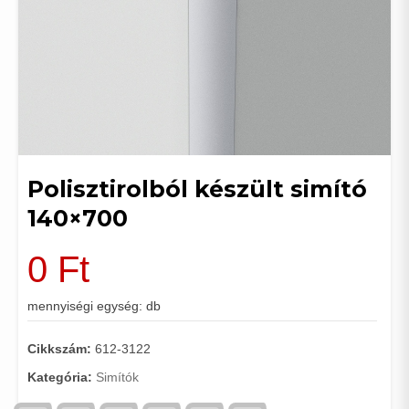
Polisztirolból készült simító
140×700
0
Ft
mennyiségi egység: db
Cikkszám:
612-3122
Kategória:
Simítók