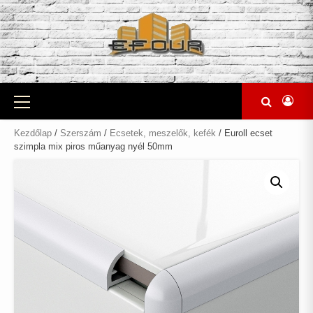
Skip
to
content
Primary
Menu
Kezdőlap
/
Szerszám
/
Ecsetek, meszelők, kefék
/ Euroll ecset
szimpla mix piros műanyag nyél 50mm