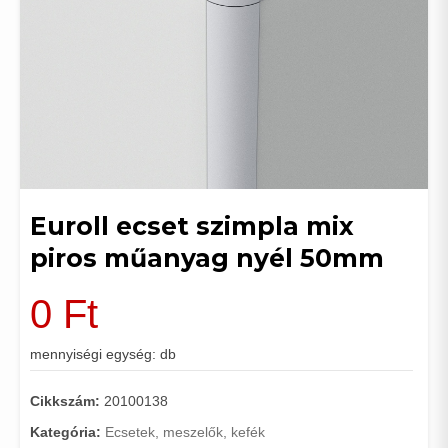
Euroll ecset szimpla mix
piros műanyag nyél 50mm
0
Ft
mennyiségi egység: db
Cikkszám:
20100138
Kategória:
Ecsetek, meszelők, kefék