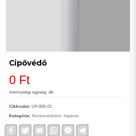
Cipővédő
0
Ft
mennyiségi egység: db
Cikkszám:
LR-005-01
Kategória:
Munkavédelem, higiénia
Facebook
Twitter
Email
WhatsApp
Facebook
Telegram
Messenger