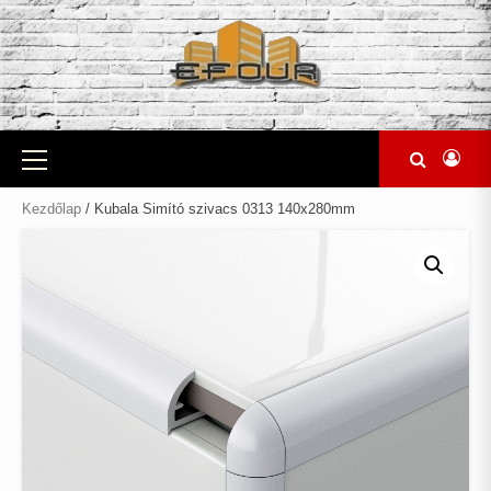
Skip
to
content
Primary
Menu
Kezdőlap
/ Kubala Simító szivacs 0313 140x280mm