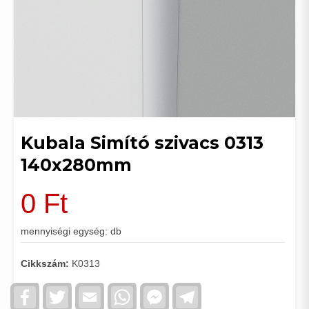
Kubala Simító szivacs 0313
140x280mm
0
Ft
mennyiségi egység: db
Cikkszám:
K0313
Facebook
Twitter
Email
WhatsApp
Facebook
Telegram
Messenger