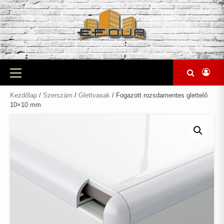
Skip
to
content
Primary
Menu
Kezdőlap
/
Szerszám
/
Glettvasak
/ Fogazott rozsdamentes glettelő
10×10 mm