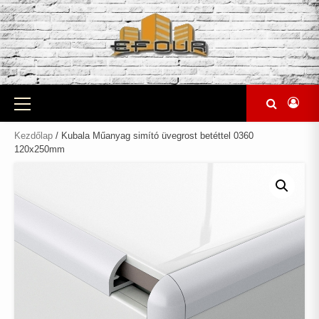
Skip
to
content
Primary
Menu
Kezdőlap
/ Kubala Műanyag simító üvegrost betéttel 0360
120x250mm