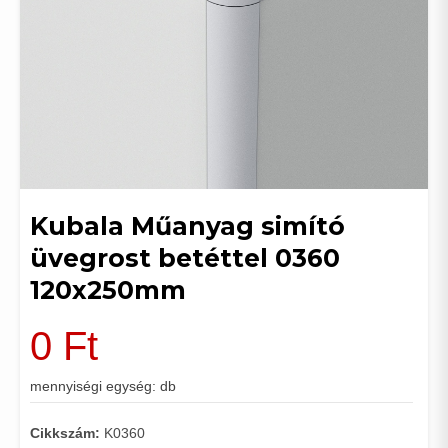
Kubala Műanyag simító
üvegrost betéttel 0360
120x250mm
0
Ft
mennyiségi egység: db
Cikkszám:
K0360