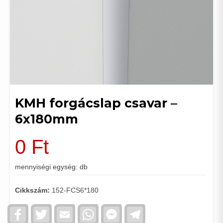
KMH forgácslap csavar –
6x180mm
0
Ft
mennyiségi egység: db
Cikkszám:
152-FCS6*180
Facebook
Twitter
Email
WhatsApp
Facebook
Telegram
Messenger