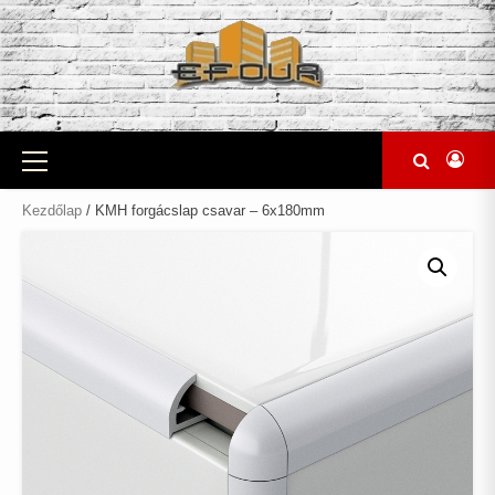
Skip
to
content
Primary
Menu
Kezdőlap
/ KMH forgácslap csavar – 6x180mm