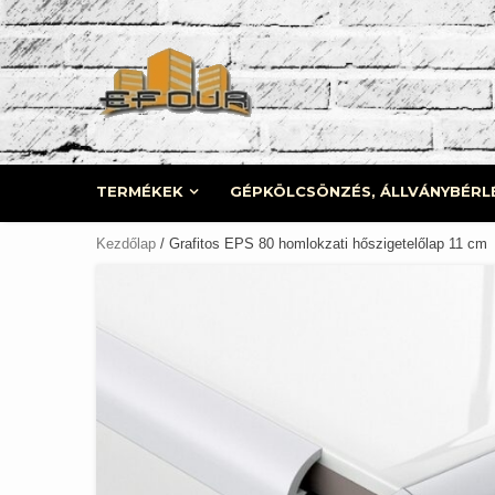
Skip
to
content
TERMÉKEK
GÉPKÖLCSÖNZÉS, ÁLLVÁNYBÉRL
Kezdőlap
/ Grafitos EPS 80 homlokzati hőszigetelőlap 11 cm