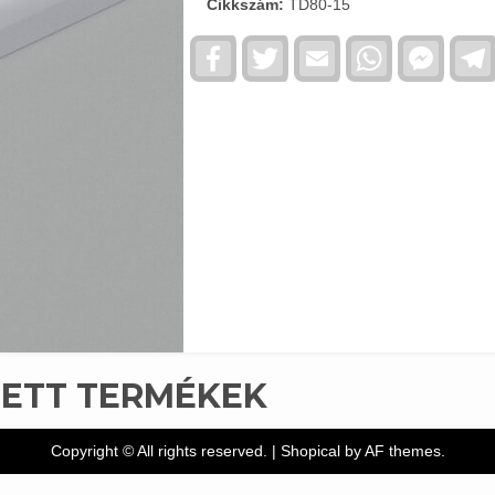
Cikkszám:
TD80-15
Facebook
Twitter
Email
WhatsApp
Faceb
Messe
TETT TERMÉKEK
Copyright © All rights reserved.
|
Shopical
by AF themes.