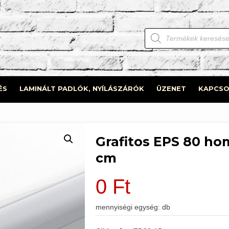
Products
search
ÉS
LAMINÁLT PADLÓK, NYÍLÁSZÁRÓK
ÜZENET
KAPCSO
Grafitos EPS 80 hom
cm
0
Ft
mennyiségi egység: db