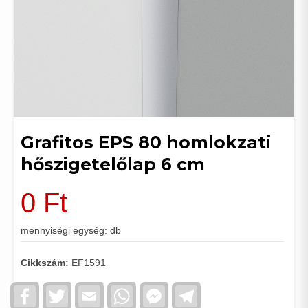
Grafitos EPS 80 homlokzati
hőszigetelőlap 6 cm
0
Ft
mennyiségi egység: db
Cikkszám:
EF1591
Facebook
Twitter
Email
WhatsApp
Facebook
Telegram
Messenger