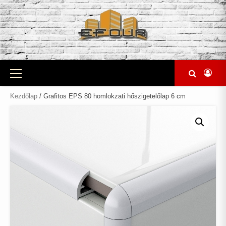
Skip
to
content
Primary
Menu
Kezdőlap
/ Grafitos EPS 80 homlokzati hőszigetelőlap 6 cm