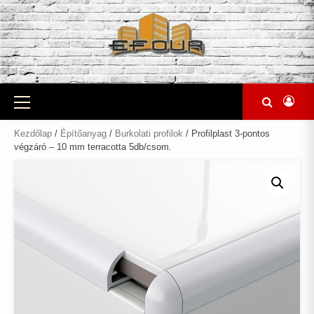
Skip
to
content
Primary
Menu
Kezdőlap
/
Építőanyag
/
Burkolati profilok
/ Profilplast 3-pontos
végzáró – 10 mm terracotta 5db/csom.