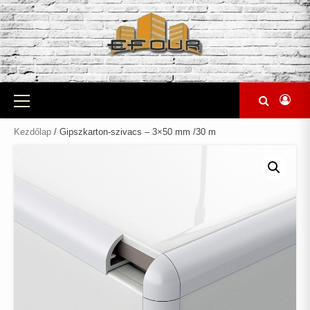
Skip
to
content
Primary
Menu
Kezdőlap
/ Gipszkarton-szivacs – 3×50 mm /30 m