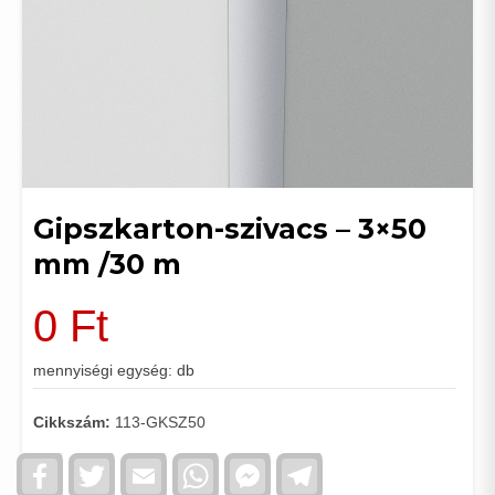
Gipszkarton-szivacs – 3×50
mm /30 m
0
Ft
mennyiségi egység: db
Cikkszám:
113-GKSZ50
Facebook
Twitter
Email
WhatsApp
Facebook
Telegram
Messenger