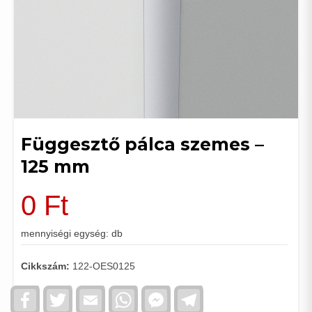
Függesztő pálca szemes –
125 mm
0
Ft
mennyiségi egység: db
Cikkszám:
122-OES0125
Facebook
Twitter
Email
WhatsApp
Facebook
Telegram
Messenger