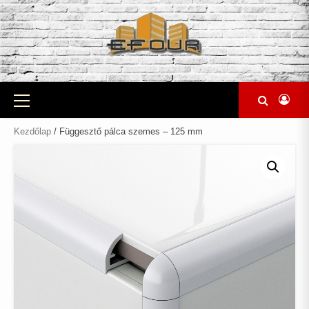
Skip
to
content
Primary
Menu
Kezdőlap
/ Függesztő pálca szemes – 125 mm