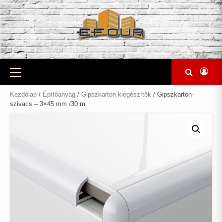
Skip
to
content
Primary
Menu
Kezdőlap
/
Építőanyag
/
Gipszkarton kiegészítők
/ Gipszkarton-
szivacs – 3×45 mm /30 m