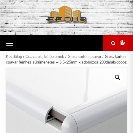
Skip
to
content
Primary
Menu
Kezdőlap
/
Csavarok, kötőelemek
/
Gipszkarton csavar
/ Gipszkarton
csavar fémhez sűrűmenetes – 3,5x25mm kisdobozos 200darab/doboz