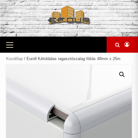
Skip
to
content
Primary
Menu
Kezdőlap
/ Euroll Kétoldalas ragasztószalag fóliás 48mm x 25m