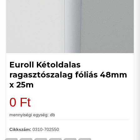
Euroll Kétoldalas
ragasztószalag fóliás 48mm
x 25m
0
Ft
mennyiségi egység: db
Cikkszám:
0310-702550