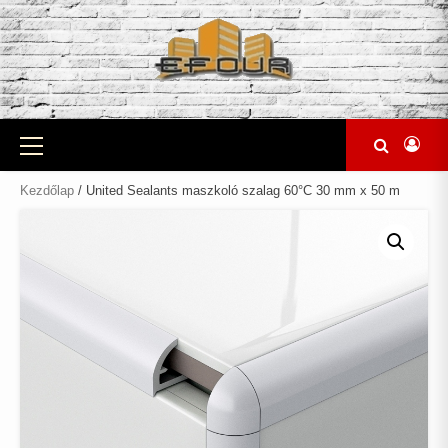
Skip
to
content
Primary
Menu
Kezdőlap
/ United Sealants maszkoló szalag 60°C 30 mm x 50 m