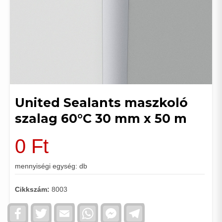
United Sealants maszkoló
szalag 60°C 30 mm x 50 m
0
Ft
mennyiségi egység: db
Cikkszám:
8003
Facebook
Twitter
Email
WhatsApp
Facebook
Telegram
Messenger