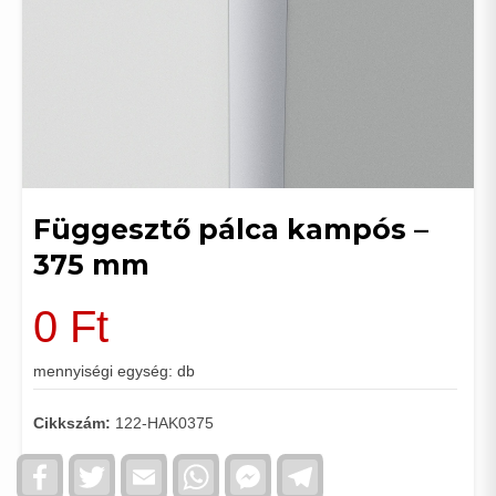
Függesztő pálca kampós –
375 mm
0
Ft
mennyiségi egység: db
Cikkszám:
122-HAK0375
Facebook
Twitter
Email
WhatsApp
Facebook
Telegram
Messenger