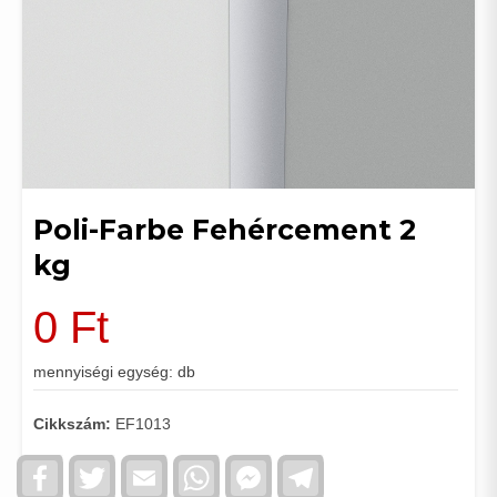
Poli-Farbe Fehércement 2
kg
0
Ft
mennyiségi egység: db
Cikkszám:
EF1013
Facebook
Twitter
Email
WhatsApp
Facebook
Telegram
Messenger