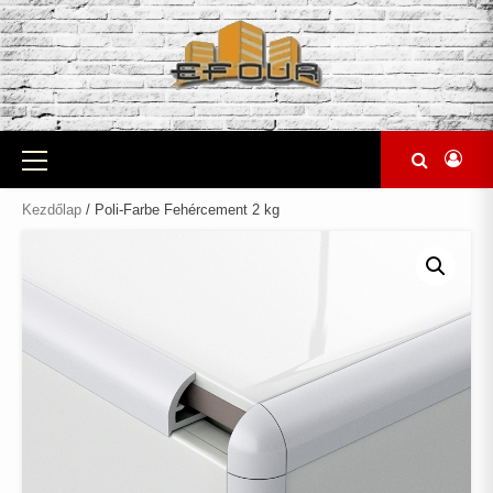
Skip
to
content
Primary
Menu
Kezdőlap
/ Poli-Farbe Fehércement 2 kg