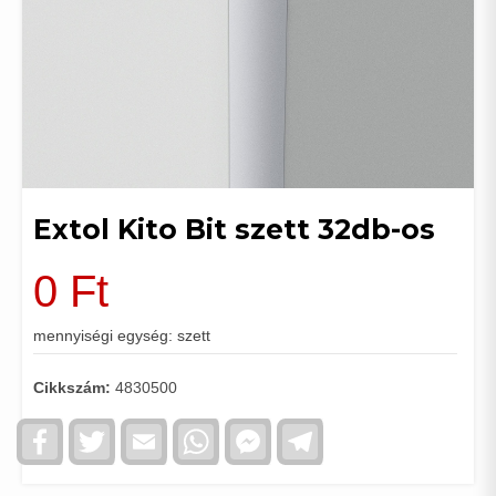
Extol Kito Bit szett 32db-os
0
Ft
mennyiségi egység: szett
Cikkszám:
4830500
Facebook
Twitter
Email
WhatsApp
Facebook
Telegram
Messenger