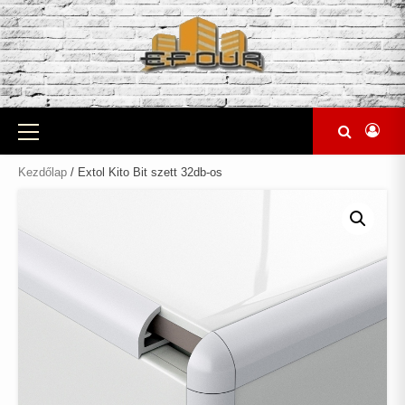
Skip
to
content
Primary
Menu
Kezdőlap
/ Extol Kito Bit szett 32db-os