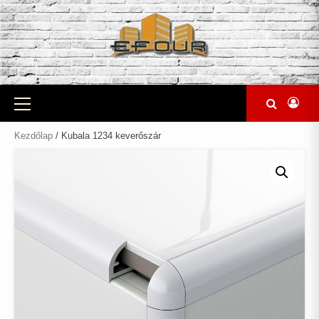
Skip
to
content
Primary
Menu
Kezdőlap
/ Kubala 1234 keverőszár