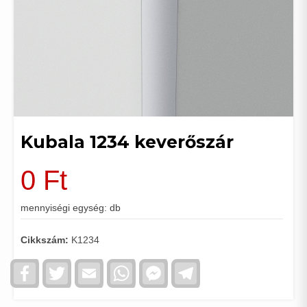
Kubala 1234 keverőszár
0
Ft
mennyiségi egység: db
Cikkszám:
K1234
Facebook
Twitter
Email
WhatsApp
Facebook
Telegram
Messenger