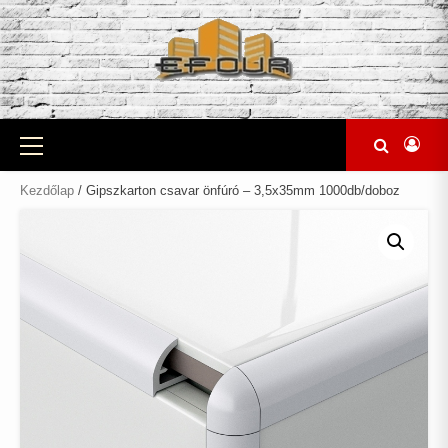
Skip
to
content
Primary
Menu
Kezdőlap
/ Gipszkarton csavar önfúró – 3,5x35mm 1000db/doboz