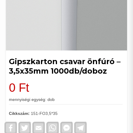
Gipszkarton csavar önfúró –
3,5x35mm 1000db/doboz
0
Ft
mennyiségi egység: dob
Cikkszám:
151-FO3,5*35
Facebook
Twitter
Email
WhatsApp
Facebook
Telegram
Messenger