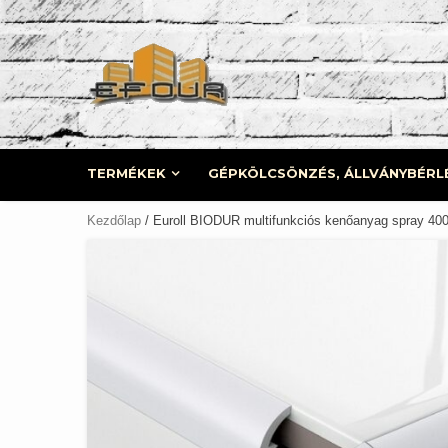
Skip
to
content
TERMÉKEK
GÉPKÖLCSÖNZÉS, ÁLLVÁNYBÉRL
Kezdőlap
/ Euroll BIODUR multifunkciós kenőanyag spray 40