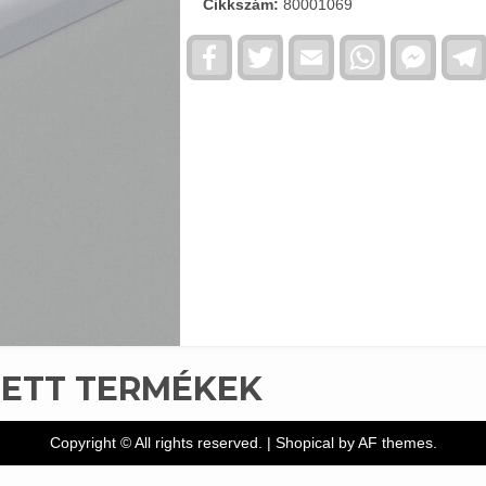
Cikkszám:
80001069
Facebook
Twitter
Email
WhatsApp
Faceb
Messe
TETT TERMÉKEK
Copyright © All rights reserved.
|
Shopical
by AF themes.