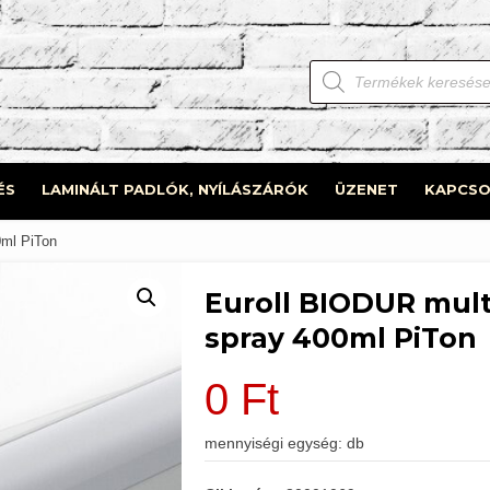
Products
search
ÉS
LAMINÁLT PADLÓK, NYÍLÁSZÁRÓK
ÜZENET
KAPCSO
0ml PiTon
Euroll BIODUR mul
spray 400ml PiTon
0
Ft
mennyiségi egység: db