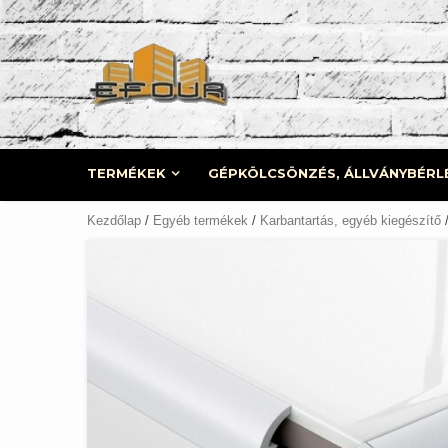
Skip
to
content
TERMÉKEK
GÉPKÖLCSÖNZÉS, ÁLLVÁNYBÉRL
Kezdőlap
/
Egyéb termékek
/
Karbantartás, egyéb kiegészítő
/