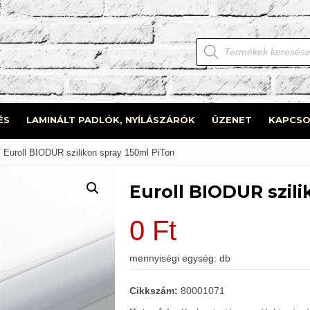
Products
search
ÉS
LAMINÁLT PADLÓK, NYÍLÁSZÁRÓK
ÜZENET
KAPCSO
 Euroll BIODUR szilikon spray 150ml PiTon
Euroll BIODUR szili
0
Ft
mennyiségi egység: db
Cikkszám:
80001071