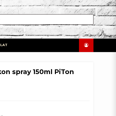
LAT
kon spray 150ml PiTon