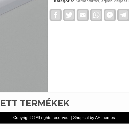
Kategória:
Karbantartás, egyéb kiegészí
Facebook
Twitter
Email
WhatsApp
Faceb
Messe
TETT TERMÉKEK
Copyright © All rights reserved.
|
Shopical
by AF themes.