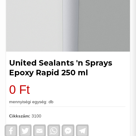
United Sealants 'n Sprays
Epoxy Rapid 250 ml
0
Ft
mennyiségi egység: db
Cikkszám:
3100
Facebook
Twitter
Email
WhatsApp
Facebook
Telegram
Messenger