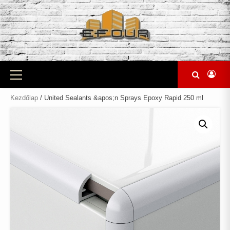
Skip
to
content
Primary
Menu
Kezdőlap
/ United Sealants &apos;n Sprays Epoxy Rapid 250 ml