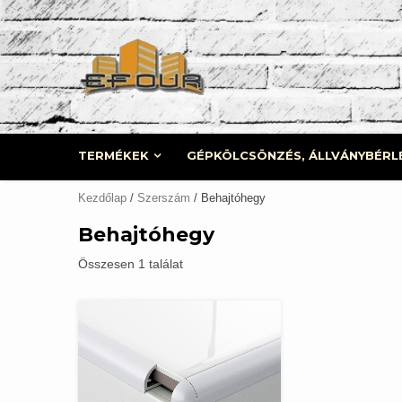
Skip
to
content
TERMÉKEK
GÉPKÖLCSÖNZÉS, ÁLLVÁNYBÉRL
Kezdőlap
/
Szerszám
/ Behajtóhegy
Behajtóhegy
Összesen 1 találat