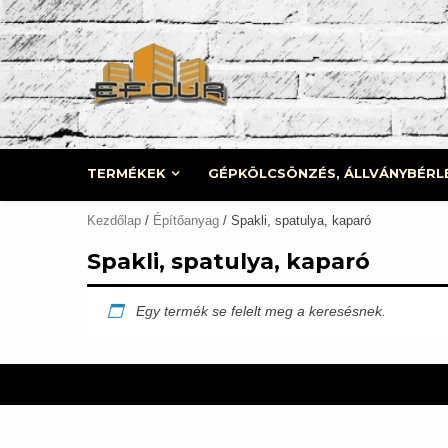
Skip
to
content
TERMÉKEK
GÉPKÖLCSÖNZÉS, ÁLLVÁNYBÉRL
Kezdőlap
/
Építőanyag
/ Spakli, spatulya, kaparó
Spakli, spatulya, kaparó
Egy termék se felelt meg a keresésnek.