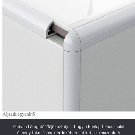
Aljzatkiegyenlítő
Kvarc Ultratec 2-15mm aljzatkiegyenlítő 25kg
Kedves Látogató! Tájékoztatjuk, hogy a honlap felhasználói
élmény fokozásának érdekében sütiket alkalmazunk. A