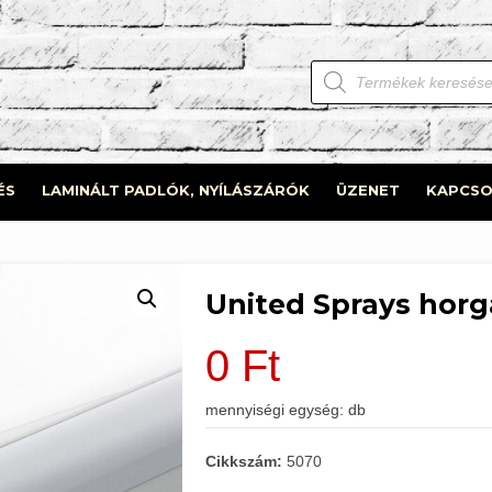
Products
search
ÉS
LAMINÁLT PADLÓK, NYÍLÁSZÁRÓK
ÜZENET
KAPCSO
United Sprays horg
0
Ft
mennyiségi egység: db
Cikkszám:
5070