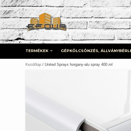
Skip
to
content
TERMÉKEK
GÉPKÖLCSÖNZÉS, ÁLLVÁNYBÉRL
Kezdőlap
/ United Sprays horgany-alu spray 400 ml