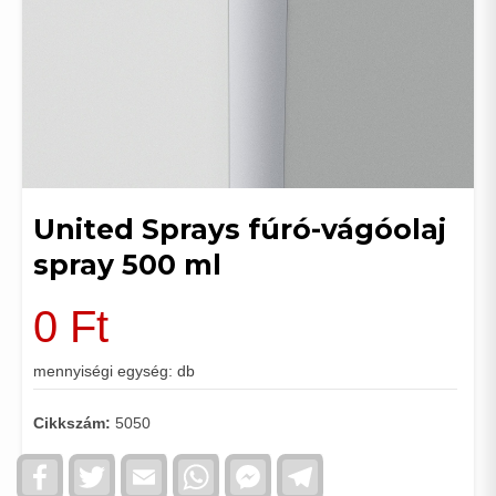
United Sprays fúró-vágóolaj
spray 500 ml
0
Ft
mennyiségi egység: db
Cikkszám:
5050
Facebook
Twitter
Email
WhatsApp
Facebook
Telegram
Messenger