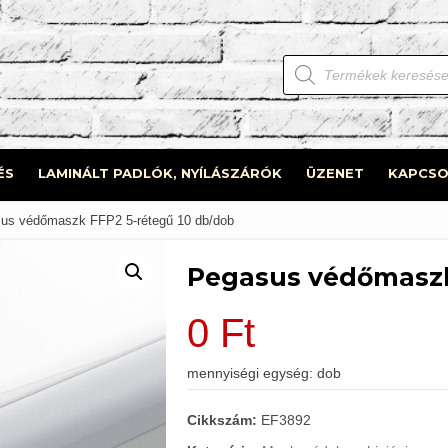
Products
search
ÉS
LAMINÁLT PADLÓK, NYÍLÁSZÁRÓK
ÜZENET
KAPCSO
us védőmaszk FFP2 5-rétegű 10 db/dob
Pegasus védőmaszk
0
Ft
mennyiségi egység: dob
Cikkszám:
EF3892