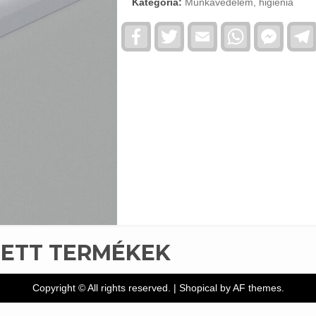
Kategória:
Munkavédelem, higiénia
Facebook
Twitter
Email
WhatsApp
Faceb
Messe
TETT TERMÉKEK
Copyright © All rights reserved.
|
Shopical
by AF themes.