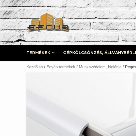
Skip
to
content
TERMÉKEK
GÉPKÖLCSÖNZÉS, ÁLLVÁNYBÉRL
Kezdőlap
/
Egyéb termékek
/
Munkavédelem, higiénia
/ Pegas