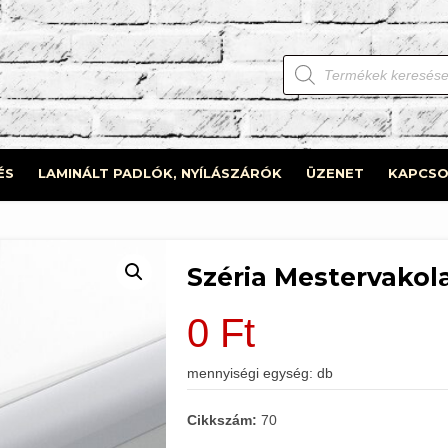
Products
search
ÉS
LAMINÁLT PADLÓK, NYÍLÁSZÁRÓK
ÜZENET
KAPCSO
Széria Mestervakola
0
Ft
mennyiségi egység: db
Cikkszám:
70