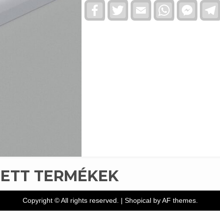
Facebook
Twitter
Email
WhatsApp
Faceb
Messe
TETT TERMÉKEK
Copyright © All rights reserved.
|
Shopical
by AF themes.