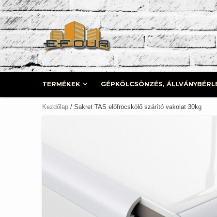
Skip
to
content
TERMÉKEK
GÉPKÖLCSÖNZÉS, ÁLLVÁNYBÉRL
Kezdőlap
/ Sakret TAS előfröcskölő szárító vakolat 30kg