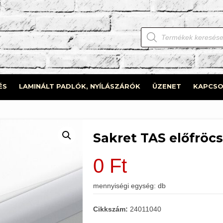
Products
search
ÉS
LAMINÁLT PADLÓK, NYÍLÁSZÁRÓK
ÜZENET
KAPCSO
Sakret TAS előfröcs
0
Ft
mennyiségi egység: db
Cikkszám:
24011040