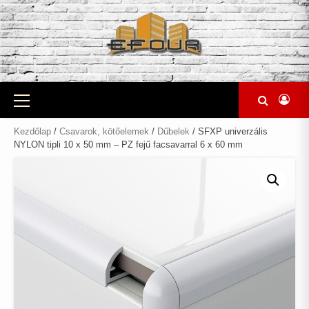
Skip
to
content
Primary
Menu
Kezdőlap
/
Csavarok, kötőelemek
/
Dűbelek
/ SFXP univerzális
NYLON tipli 10 x 50 mm – PZ fejű facsavarral 6 x 60 mm