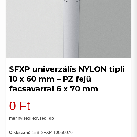
SFXP univerzális NYLON tipli
10 x 60 mm – PZ fejű
facsavarral 6 x 70 mm
0
Ft
mennyiségi egység: db
Cikkszám:
158-SFXP-10060070