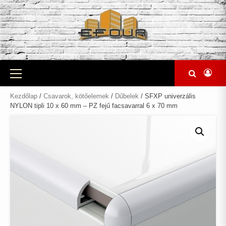
Skip
to
content
Primary
Menu
Kezdőlap
/
Csavarok, kötőelemek
/
Dűbelek
/ SFXP univerzális
NYLON tipli 10 x 60 mm – PZ fejű facsavarral 6 x 70 mm