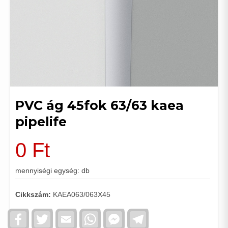
PVC ág 45fok 63/63 kaea
pipelife
0
Ft
mennyiségi egység: db
Cikkszám:
KAEA063/063X45
Facebook
Twitter
Email
WhatsApp
Facebook
Telegram
Messenger