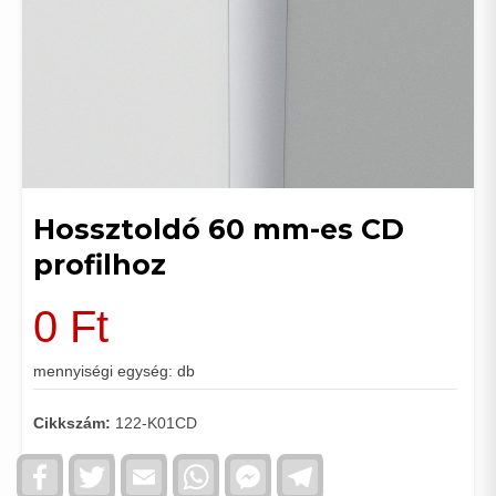
Hossztoldó 60 mm-es CD
profilhoz
0
Ft
mennyiségi egység: db
Cikkszám:
122-K01CD
Facebook
Twitter
Email
WhatsApp
Facebook
Telegram
Messenger