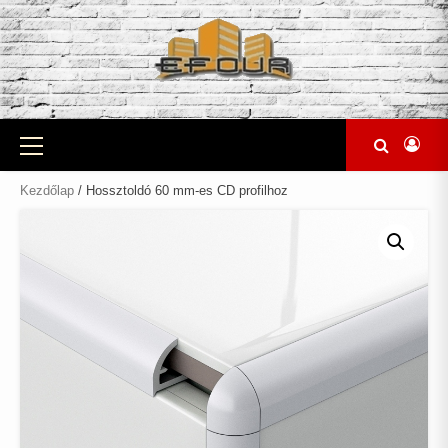
Skip
to
content
Primary
Menu
Kezdőlap
/ Hossztoldó 60 mm-es CD profilhoz