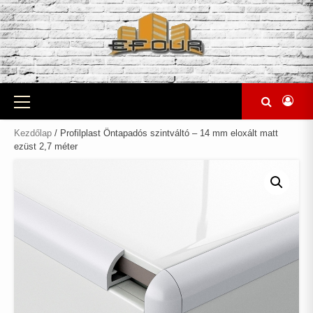
Skip
to
content
Primary
Menu
Kezdőlap
/ Profilplast Öntapadós szintváltó – 14 mm eloxált matt
ezüst 2,7 méter