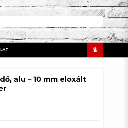
LAT
édő, alu – 10 mm eloxált
er