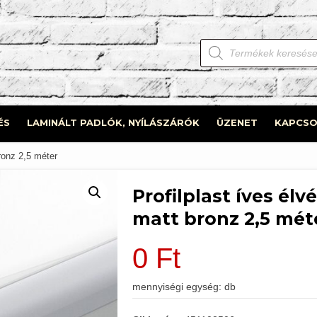
Products
search
ÉS
LAMINÁLT PADLÓK, NYÍLÁSZÁRÓK
ÜZENET
KAPCSO
ronz 2,5 méter
Profilplast íves élv
matt bronz 2,5 mét
0
Ft
mennyiségi egység: db