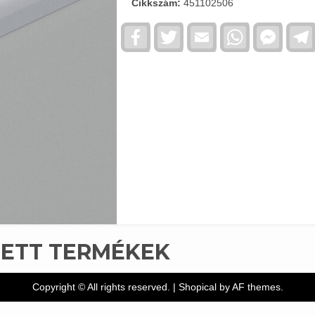
Cikkszám:
451102506
Facebook
Twitter
Email
WhatsApp
Faceb
Messe
TETT TERMÉKEK
Copyright © All rights reserved.
|
Shopical
by AF themes.