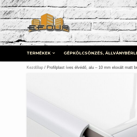
Skip
to
content
TERMÉKEK
GÉPKÖLCSÖNZÉS, ÁLLVÁNYBÉRL
Kezdőlap
/ Profilplast íves élvédő, alu – 10 mm eloxált matt b