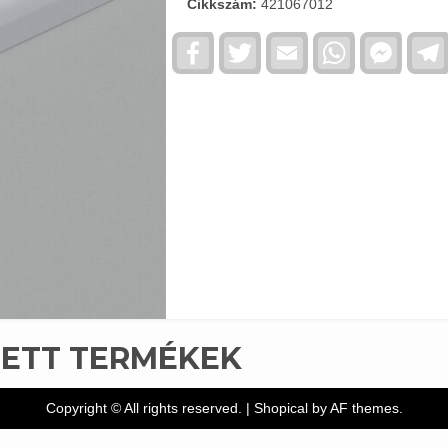
Cikkszám:
421067012
Facebook
Twitter
Email
WhatsApp
Faceb
Messe
TETT TERMÉKEK
Copyright © All rights reserved.
|
Shopical
by AF themes.