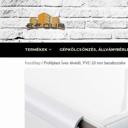
Skip
to
content
TERMÉKEK
GÉPKÖLCSÖNZÉS, ÁLLVÁNYBÉRL
Kezdőlap
/ Profilplast Íves élvédő, PVC-10 mm bazaltszürke