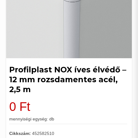
Profilplast NOX íves élvédő –
12 mm rozsdamentes acél,
2,5 m
0
Ft
mennyiségi egység: db
Cikkszám:
452582510