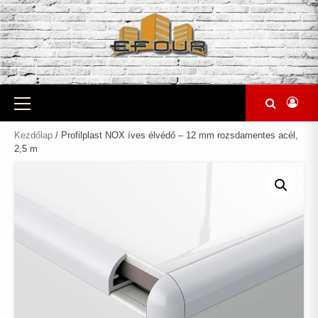
Skip
to
content
Primary
Menu
Kezdőlap
/ Profilplast NOX íves élvédő – 12 mm rozsdamentes acél,
2,5 m