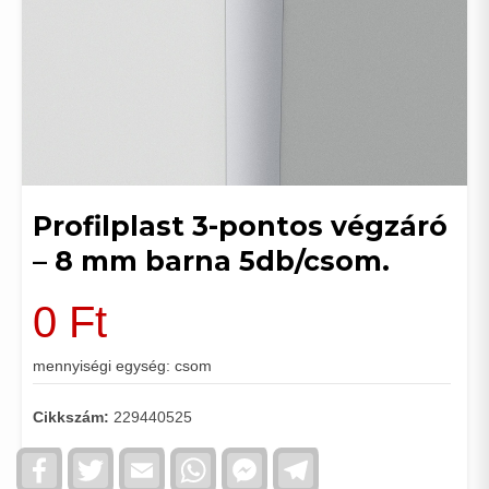
Profilplast 3-pontos végzáró
– 8 mm barna 5db/csom.
0
Ft
mennyiségi egység: csom
Cikkszám:
229440525
Facebook
Twitter
Email
WhatsApp
Facebook
Telegram
Messenger