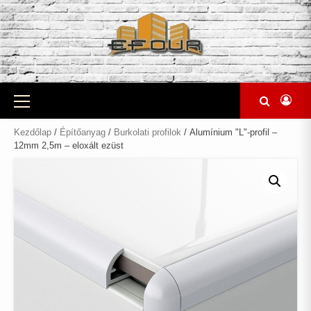
Skip
to
content
Primary
Menu
Kezdőlap
/
Építőanyag
/
Burkolati profilok
/ Alumínium "L"-profil –
12mm 2,5m – eloxált ezüst