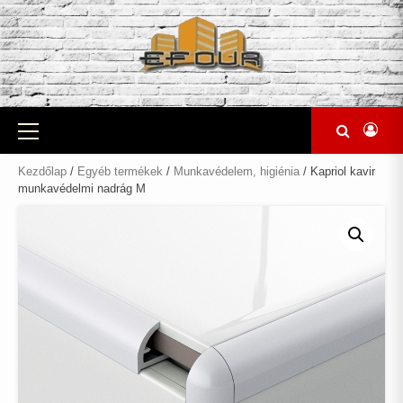
Skip
to
content
Primary
Menu
Kezdőlap
/
Egyéb termékek
/
Munkavédelem, higiénia
/ Kapriol kavir
munkavédelmi nadrág M