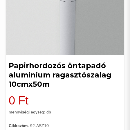
Papirhordozós öntapadó
aluminium ragasztószalag
10cmx50m
0
Ft
mennyiségi egység: db
Cikkszám:
92-ASZ10