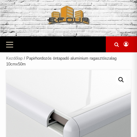
Skip
to
content
Primary
Menu
Kezdőlap
/ Papirhordozós öntapadó aluminium ragasztószalag
10cmx50m