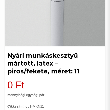
Nyári munkáskesztyű
mártott, latex –
piros/fekete, méret: 11
0
Ft
mennyiségi egység: pár
Cikkszám:
651-MKN11