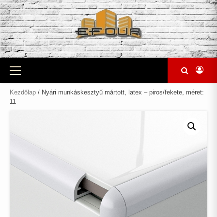
Skip
to
content
Primary
Menu
Kezdőlap
/ Nyári munkáskesztyű mártott, latex – piros/fekete, méret:
11