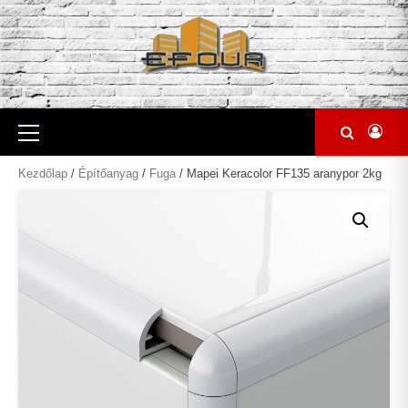
Skip
to
content
Primary
Menu
Kezdőlap
/
Építőanyag
/
Fuga
/ Mapei Keracolor FF135 aranypor 2kg