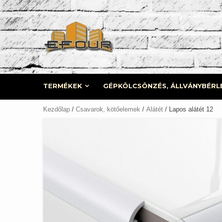
Skip
to
content
TERMÉKEK
GÉPKÖLCSÖNZÉS, ÁLLVÁNYBÉRL
Kezdőlap
/
Csavarok, kötőelemek
/
Alátét
/ Lapos alátét 12