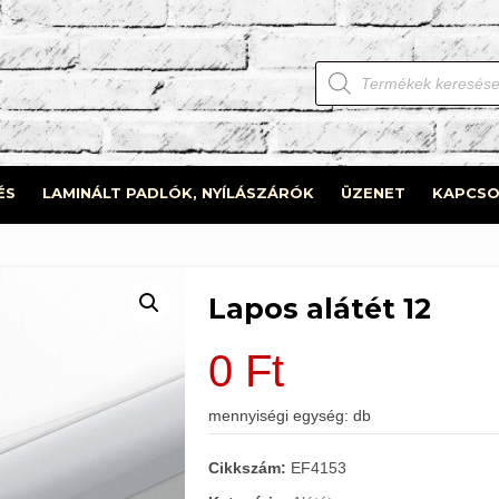
Products
search
ÉS
LAMINÁLT PADLÓK, NYÍLÁSZÁRÓK
ÜZENET
KAPCSO
Lapos alátét 12
0
Ft
mennyiségi egység: db
Cikkszám:
EF4153