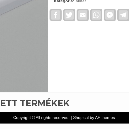
Kategória:
Alátét
Facebook
Twitter
Email
WhatsApp
Faceb
Messe
TETT TERMÉKEK
Copyright © All rights reserved.
|
Shopical
by AF themes.