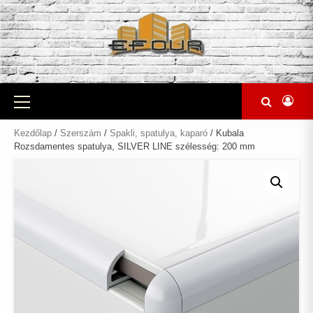
Skip
to
content
Primary
Menu
Kezdőlap
/
Szerszám
/
Spakli, spatulya, kaparó
/ Kubala
Rozsdamentes spatulya, SILVER LINE szélesség: 200 mm