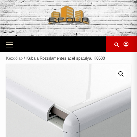
Skip
to
content
Primary
Menu
Kezdőlap
/ Kubala Rozsdamentes acél spatulya, K0588