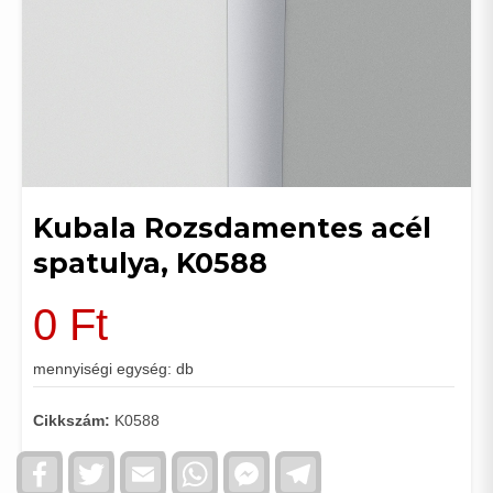
Kubala Rozsdamentes acél
spatulya, K0588
0
Ft
mennyiségi egység: db
Cikkszám:
K0588
Facebook
Twitter
Email
WhatsApp
Facebook
Telegram
Messenger