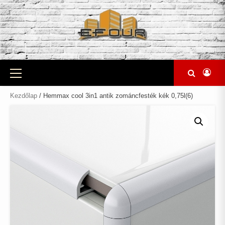
Skip
to
content
Primary
Menu
Kezdőlap
/ Hemmax cool 3in1 antik zománcfesték kék 0,75l(6)