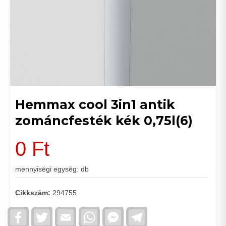
Hemmax cool 3in1 antik
zománcfesték kék 0,75l(6)
0
Ft
mennyiségi egység: db
Cikkszám:
294755
Facebook
Twitter
Email
WhatsApp
Facebook
Telegram
Messenger